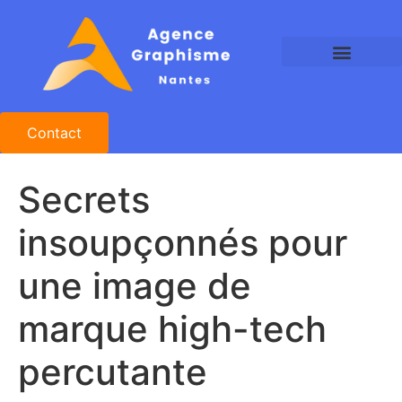
Agence Graphisme Nantes
Agence Design Nantes
Studio Graphique Nantes
Contact
Secrets
insoupçonnés pour
une image de
marque high-tech
percutante