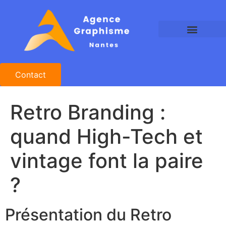
Agence Graphisme Nantes
Agence Design Nantes
Studio Graphique Nantes
Contact
Retro Branding :
quand High-Tech et
vintage font la paire
?
Présentation du Retro