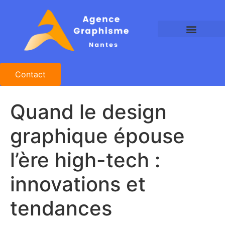
Agence Graphisme Nantes
Agence Design Nantes
Studio Graphique Nantes
Contact
Quand le design
graphique épouse
l’ère high-tech :
innovations et
tendances