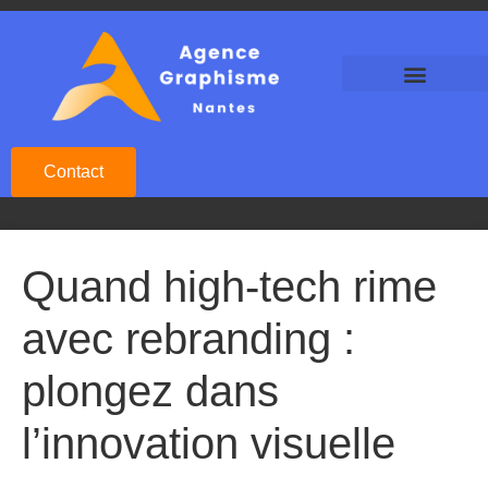
Agence Graphisme Nantes
Agence Design Nantes
Studio Graphique Nantes
Contact
Quand high-tech rime
avec rebranding :
plongez dans
l’innovation visuelle