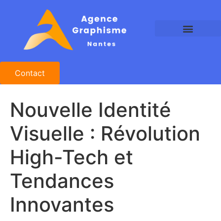
Agence Graphisme Nantes
Agence Design Nantes
Studio Graphique Nantes
Contact
Nouvelle Identité
Visuelle : Révolution
High-Tech et
Tendances
Innovantes