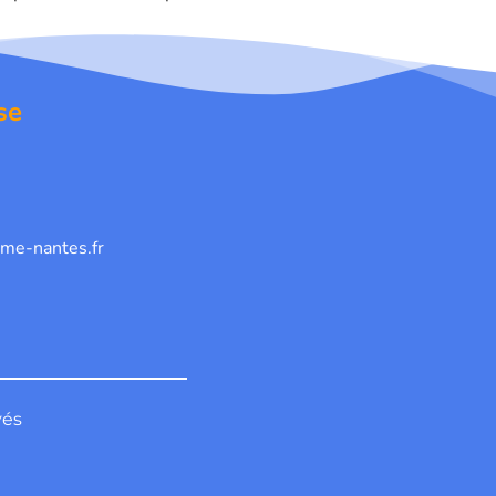
se
me-nantes.fr
vés