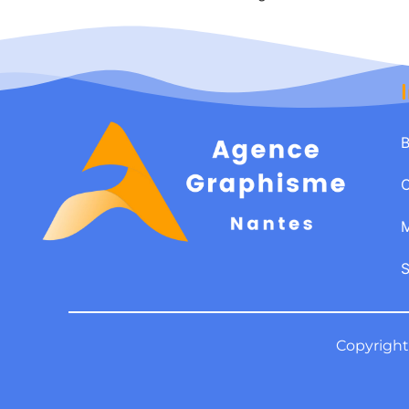
B
M
Copyright