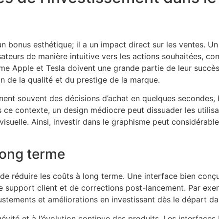
 bonus esthétique; il a un impact direct sur les ventes. Un 
ateurs de manière intuitive vers les actions souhaitées, co
e Apple et Tesla doivent une grande partie de leur succès 
 de la qualité et du prestige de la marque.
nnent souvent des décisions d’achat en quelques secondes, 
ans ce contexte, un design médiocre peut dissuader les utilis
visuelle. Ainsi, investir dans le graphisme peut considérab
long terme
e réduire les coûts à long terme. Une interface bien conçue
de support client et de corrections post-lancement. Par exe
justements et améliorations en investissant dès le départ d
vité et à l’évolution continue des produits. Les interfaces 