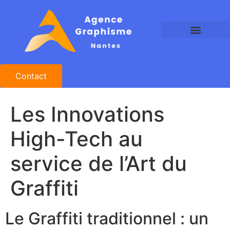
Agence Graphisme Nantes
Agence Design Nantes
Studio Graphique Nantes
Contact
Les Innovations
High-Tech au
service de l’Art du
Graffiti
Le Graffiti traditionnel : un