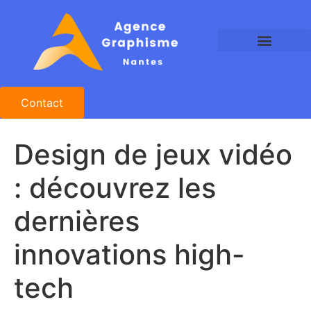
Agence Graphisme Nantes
Agence Design Nantes
Studio Graphique Nantes
Contact
Design de jeux vidéo
: découvrez les
dernières
innovations high-
tech