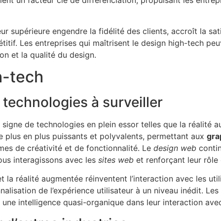
ient un facteur clé de différenciation, propulsant les entrep
ur supérieure engendre la fidélité des clients, accroît la sati
itif. Les entreprises qui maîtrisent le design high-tech pe
n et la qualité du design.
h-tech
echnologies à surveiller
signe de technologies en plein essor telles que la réalité augm
 plus en plus puissants et polyvalents, permettant aux
gra
mes de créativité et de fonctionnalité. Le
design web
contin
ous interagissons avec les
sites web
et renforçant leur rôle
 réalité augmentée réinventent l’interaction avec les utilisa
alisation de l’expérience utilisateur à un niveau inédit. Le
ne intelligence quasi-organique dans leur interaction avec 