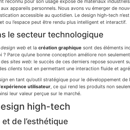
t reconnu pour son usage exposé de matériaux industriels e
el aux appareils personnels. Nous avons vu émerger de nouv
stication accessible au quotidien. Le design high-tech n’est
t ou l’espace peut être rendu plus intelligent et interactif.
s le secteur technologique
e
design web
et la
création graphique
sont des éléments in
uoi ? Parce qu’une bonne conception améliore non seulement l
e des
sites web
: le succès de ces derniers repose souvent s
 des
clients
tout en permettant une interaction fluide et agré
sign
en tant qu’outil stratégique pour le développement de l
’
expérience utilisateur
, ce qui rend les produits non seule
ainsi leur valeur perçue sur le marché.
design high-tech
 et de l’esthétique