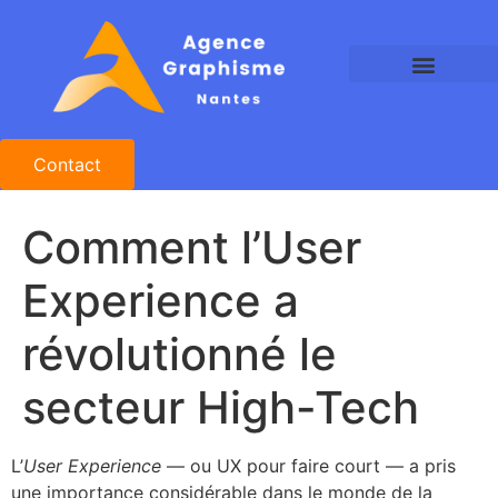
Agence Graphisme Nantes
Agence Design Nantes
Studio Graphique Nantes
Contact
Comment l’User
Experience a
révolutionné le
secteur High-Tech
L’
User Experience
— ou UX pour faire court — a pris
une importance considérable dans le monde de la