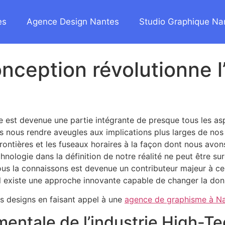
es
Agence Design Nantes
Studio Graphique Na
ception révolutionne l’
est devenue une partie intégrante de presque tous les asp
s nous rendre aveugles aux implications plus larges de nos
ontières et les fuseaux horaires à la façon dont nous avon
technologie dans la définition de notre réalité ne peut être 
 nous la connaissons est devenue un contributeur majeur à ce
 existe une approche innovante capable de changer la donn
 designs en faisant appel à une
agence de graphisme à N
entale de l’industrie High-T