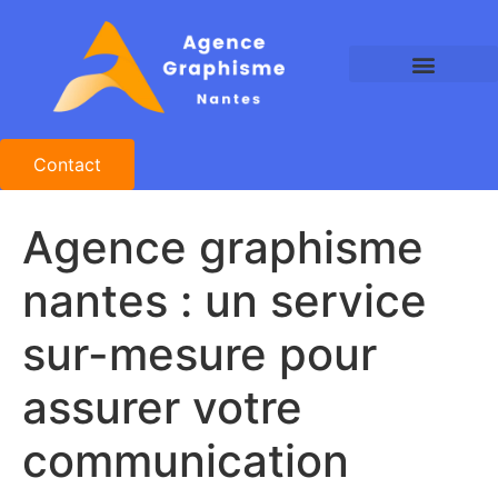
Agence Graphisme Nantes
Agence Design Nantes
Studio Graphique Nantes
Contact
Agence graphisme
nantes : un service
sur-mesure pour
assurer votre
communication